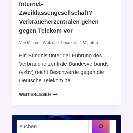
Internet-
Ö
E
S
N
Zweiklassengesellschaft?
N
S
N
I
A
Verbraucherzentralen gehen
T
P
T
gegen Telekom vor
E
H
E
N
O
C
Von
Michael Welzel
Lesezeit:
4
Minuten
N
H
E
I
Ein Bündnis unter der Führung des
A
S
Verbraucherzentrale Bundesverbands
L
T
(vzbv) reicht Beschwerde gegen die
L
A
Deutsche Telekom bei…
E
N
R
D
I
Z
WEITERLESEN
H
N
E
U
T
I
B
E
T
F
R
E
Ü
S
N
N
R
u