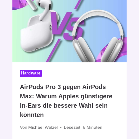
S
K
I
O
G
M
N
M
E
T
N
E
T
I
S
N
C
N
H
E
Hardware
E
U
I
E
AirPods Pro 3 gegen AirPods
D
S
U
Max: Warum Apples günstigere
G
N
E
In-Ears die bessere Wahl sein
G
H
könnten
S
I
E
R
Von
Michael Welzel
Lesezeit:
6
Minuten
I
N
T