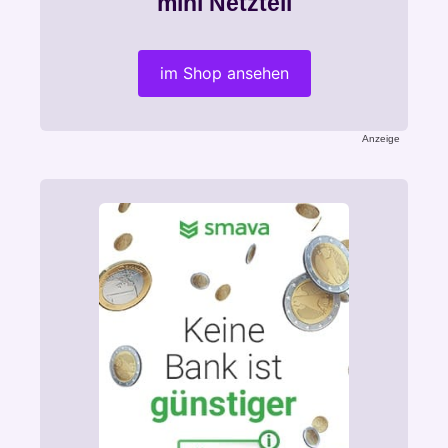
mini Netzteil
S
C
H
im Shop ansehen
A
F
T
Anzeige
?
V
E
R
B
R
A
U
C
H
E
R
Z