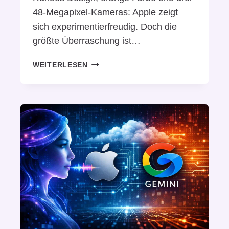
48-Megapixel-Kameras: Apple zeigt
sich experimentierfreudig. Doch die
größte Überraschung ist…
I
WEITERLESEN
P
H
O
N
E
1
7
P
R
O
I
M
T
E