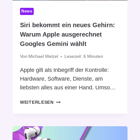
S
News
T
:
Siri bekommt ein neues Gehirn:
A
Warum Apple ausgerechnet
P
P
Googles Gemini wählt
L
E
Von
Michael Welzel
Lesezeit:
6
Minuten
S
Apple gilt als Inbegriff der Kontrolle:
M
U
Hardware, Software, Dienste, am
T
liebsten alles aus einer Hand. Umso…
I
G
S
WEITERLESEN
S
I
T
R
E
I
D
B
E
E