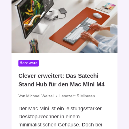
L
L
I
T
E
R
S
I
G
M
Ü
C
N
H
S
E
T
C
I
K
Hardware
G
:
E
W
Clever erweitert: Das Satechi
R
I
E
Stand Hub für den Mac Mini M4
E
I
V
Von
Michael Welzel
Lesezeit:
5
Minuten
N
I
-
E
Der Mac Mini ist ein leistungsstarker
E
L
Desktop-Rechner in einem
A
S
R
minimalistischen Gehäuse. Doch bei
U