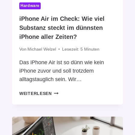
N
N
Hardware
A
E
I
T
iPhone Air im Check: Wie viel
R
G
Substanz steckt im dünnsten
P
O
O
iPhone aller Zeiten?
O
D
G
S
Von
Michael Welzel
Lesezeit:
5
Minuten
L
M
E
Das iPhone Air ist so dünn wie kein
A
S
X
iPhone zuvor und soll trotzdem
G
:
alltagstauglich sein. Wir…
E
W
M
A
I
WEITERLESEN
I
R
P
N
U
H
I
M
O
W
A
N
Ä
P
E
H
P
A