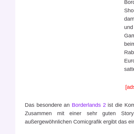
Bor
Sho
dam
und
Game
bei
Raba
Eu
satt
[ad
Das besondere an
Borderlands 2
ist die Kom
Zusammen mit einer sehr guten Story
außergewöhnlichen Comicgrafik ergibt das ein 