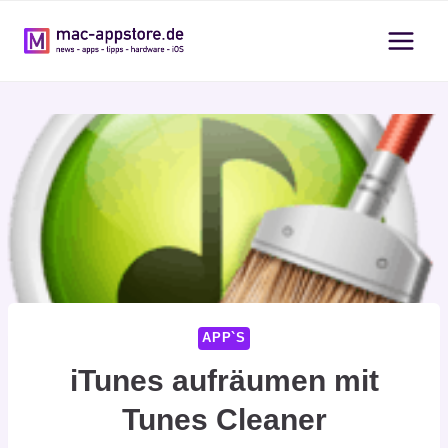
Zum
Inhalt
springen
APP`S
iTunes aufräumen mit
Tunes Cleaner