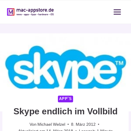
Zum
Inhalt
springen
APP`S
Skype endlich im Vollbild
Von
Michael Welzel
8. März 2012
Aktualisiert am
14. März 2018
Lesezeit:
1
Minute