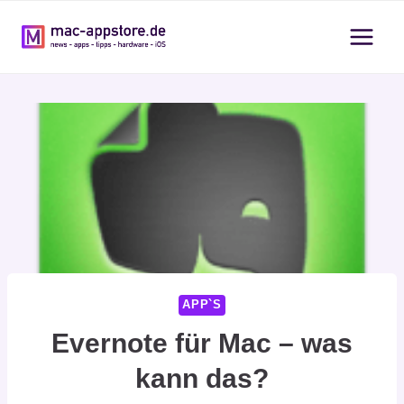
Zum
Inhalt
springen
APP`S
Evernote für Mac – was
kann das?