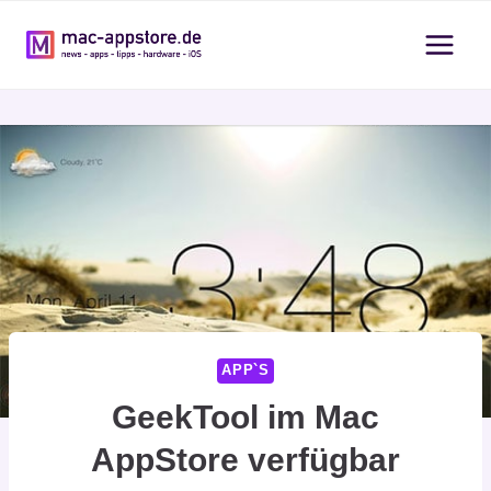
Zum
Inhalt
springen
APP`S
GeekTool im Mac
AppStore verfügbar