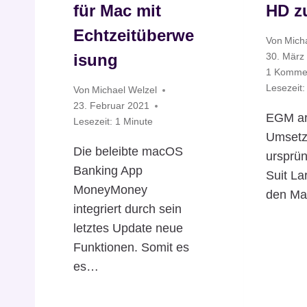
für Mac mit
HD z
Echtzeitüberwe
Von
Mich
isung
30. März
1 Komme
Lesezeit:
Von
Michael Welzel
23. Februar 2021
EGM arb
Lesezeit:
1
Minute
Umsetz
Die beleibte macOS
ursprün
Banking App
Suit Lar
MoneyMoney
den Ma
integriert durch sein
letztes Update neue
Funktionen. Somit es
es…