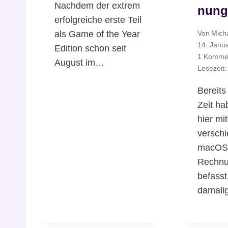
Nachdem der extrem
nung
erfolgreiche erste Teil
als Game of the Year
Von
Mich
14. Janu
Edition schon seit
1 Komme
August im…
Lesezeit:
Bereits
Zeit ha
hier mit
versch
macO
Rechn
befasst
damali