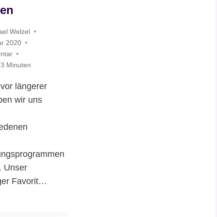
en
ael Welzel
ar 2020
ntar
3
Minuten
 vor längerer
ben wir uns
iedenen
S
ungsprogrammen
. Unser
ger Favorit…