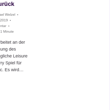
urück
ael Welzel
 2019
ntar
1
Minute
eitet an der
ung des
gliche Leisure
ry Spiel für
c. Es wird…