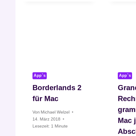
App`s
App`s
Borderlands 2
Grand
für Mac
Rech
gram
Von
Michael Welzel
Mac j
14. März 2018
Lesezeit:
1
Minute
Absc