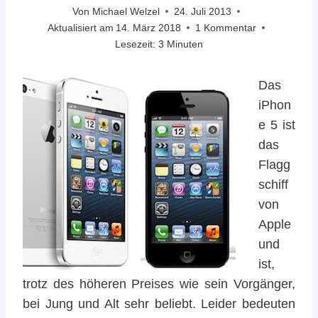
Von
Michael Welzel
24. Juli 2013
Aktualisiert am
14. März 2018
1 Kommentar
Lesezeit:
3
Minuten
Das
iPhon
e 5 ist
das
Flagg
schiff
von
Apple
und
ist,
trotz des höheren Preises wie sein Vorgänger,
bei Jung und Alt sehr beliebt. Leider bedeuten