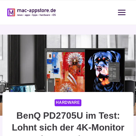
Zum
Inhalt
springen
HARDWARE
BenQ PD2705U im Test:
Lohnt sich der 4K-Monitor